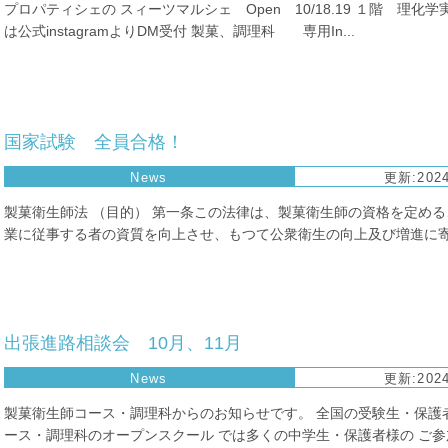
プロパティシェの スィーツマルシェ Open 10/18.19 １階 理
は公式instagramよりDM受付 製菓、調理科 専用In...
国家試験 全員合格！
News
更新:2024
製菓衛生師法 （目的） 第一条この法律は、製菓衛生師の資格を定め
業に従事する者の資質を向上させ、もつて公衆衛生の向上及び増進に寄与
出張進路相談会 10月、11月
News
更新:2024
製菓衛生師コース・調理科からのお知らせです。 全国の受験生・保護
ース・調理科のオープンスクール では多くの中学生・保護者様の ご参加