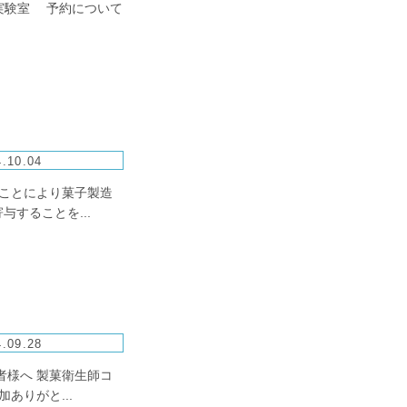
化学実験室 予約について
.10.04
ることにより菓子製造
することを...
.09.28
者様へ 製菓衛生師コ
ありがと...