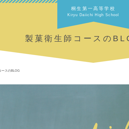
桐生第一高等学校
Kiryu Daiichi High School
製菓衛生師コースのBL
ースのBLOG