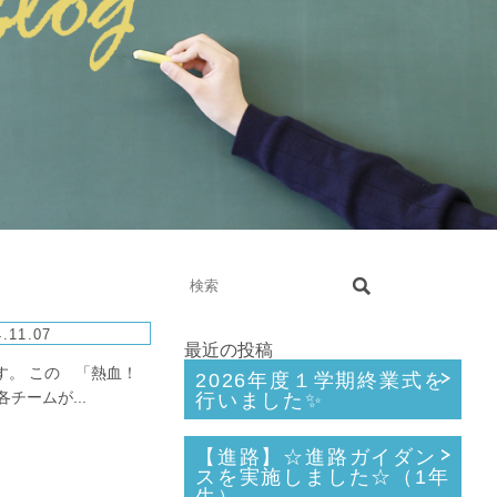
.11.07
最近の投稿
。 この 「熱血！
2026年度１学期終業式を
チームが...
行いました✨
【進路】☆進路ガイダン
スを実施しました☆（1年