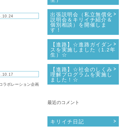
生）
出張説明会（私立無償化
.10.24
説明会＆キリイチ紹介＆
個別相談）を開催しま
す！
【進路】☆進路ガイダン
スを実施しました（1.2年
生）☆
【進路】☆社会のしくみ
理解プログラムを実施し
.10.17
ました！☆
のコラボレーション企画
最近のコメント
キリイチ日記