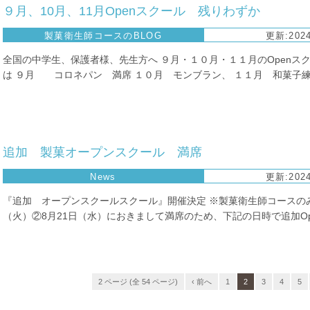
９月、10月、11月Openスクール 残りわずか
製菓衛生師コースのBLOG
更新:2024
全国の中学生、保護者様、先生方へ ９月・１０月・１１月のOpenス
は ９月 コロネパン 満席 １０月 モンブラン、 １１月 和菓子練り
追加 製菓オープンスクール 満席
News
更新:2024
『追加 オープンスクールスクール』開催決定 ※製菓衛生師コースのみ
（火）②8月21日（水）におきまして満席のため、下記の日時で追加Open
2 ページ (全 54 ページ)
‹ 前へ
1
2
3
4
5