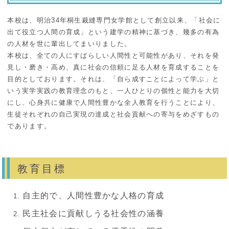
本校は、明治34年桐生裁縫専門女学館として創立以来、「社会に
出て役立つ人間の育成」という建学の精神に基づき、幾多の有為
の人材を世に輩出してまいりました。
本校は、全ての人にすばらしい人間性と可能性があり、それを発
見し・磨き・高め、真に社会の信頼に足る人材を育成することを
目的としております。それは、「自ら成すことによって学ぶ」と
いう実学実践の教育理念のもと、一人ひとりの個性と能力を大切
にし、心身共に健康で人間性豊かな全人教育を行うことにより、
生徒それぞれの自己実現の達成と社会貢献への寄与をめざすもの
であります。
教育目標
自主的で、人間性豊かな人格の育成
民主社会に貢献しうる社会性の涵養