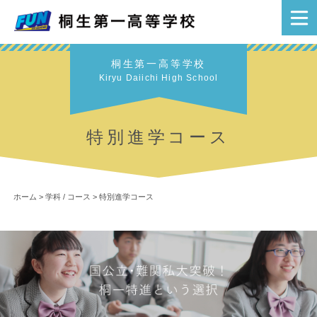
桐生第一高等学校
Kiryu Daiichi High School
特別進学コース
ホーム
>
学科 / コース
>
特別進学コース