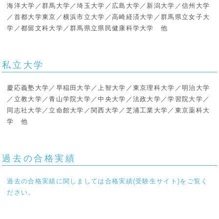
海洋大学／群馬大学／埼玉大学／広島大学／新潟大学／信州大学
／首都大学東京／横浜市立大学／高崎経済大学／群馬県立女子大
学／都留文科大学／群馬県立県民健康科学大学 他
私立大学
慶応義塾大学／早稲田大学／上智大学／東京理科大学／明治大学
／立教大学／青山学院大学／中央大学／法政大学／学習院大学／
同志社大学／立命館大学／関西大学／芝浦工業大学／東京薬科大
学 他
過去の合格実績
過去の合格実績に関しましては合格実績(受験生サイト)をご覧く
ださい。