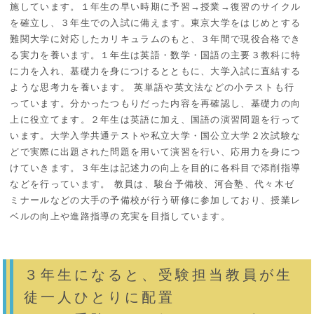
施しています。１年生の早い時期に予習→授業→復習のサイクル
を確立し、３年生での入試に備えます。東京大学をはじめとする
難関大学に対応したカリキュラムのもと、３年間で現役合格でき
る実力を養います。１年生は英語・数学・国語の主要３教科に特
に力を入れ、基礎力を身につけるとともに、大学入試に直結する
ような思考力を養います。 英単語や英文法などの小テストも行
っています。分かったつもりだった内容を再確認し、基礎力の向
上に役立てます。２年生は英語に加え、国語の演習問題を行って
います。大学入学共通テストや私立大学・国公立大学２次試験な
どで実際に出題された問題を用いて演習を行い、応用力を身につ
けていきます。３年生は記述力の向上を目的に各科目で添削指導
などを行っています。 教員は、駿台予備校、河合塾、代々木ゼ
ミナールなどの大手の予備校が行う研修に参加しており、授業レ
ベルの向上や進路指導の充実を目指しています。
３年生になると、受験担当教員が生
徒一人ひとりに配置