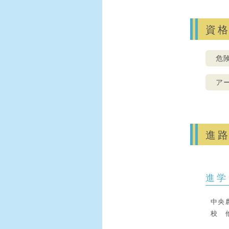
資
危
ア
進
進学
中央
校 