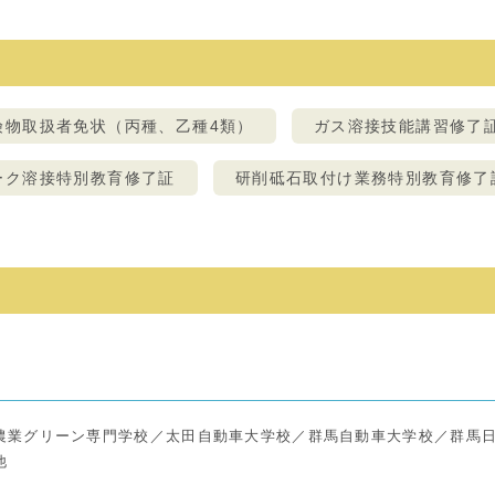
格
険物取扱者免状（丙種、乙種4類）
ガス溶接技能講習修了
ーク溶接特別教育修了証
研削砥石取付け業務特別教育修了
路
農業グリーン専門学校／太田自動車大学校／群馬自動車大学校／群馬
他