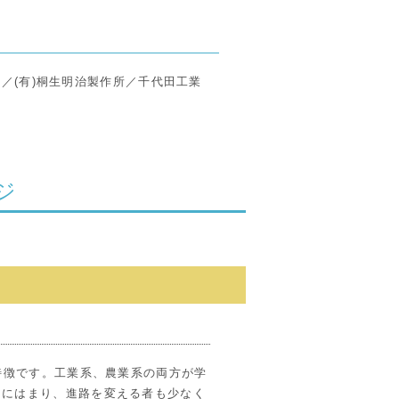
)／(有)桐生明治製作所／千代田工業
ジ
特徴です。工業系、農業系の両方が学
さにはまり、進路を変える者も少なく