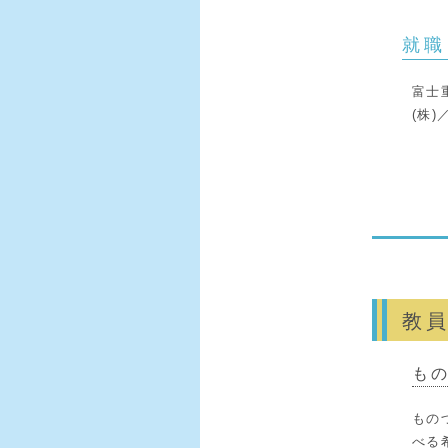
就職
富士
(株)
教
も
もの
べる