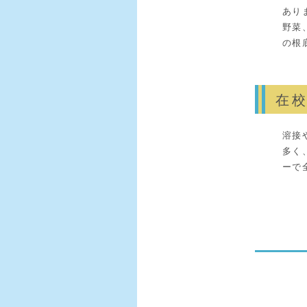
あり
野菜
の根
在
溶接
多く
ーで