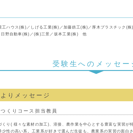
重工ハウス(株)／しげる工業(株)／加藤鉄工(株)／厚木プラスチック(株
／日野自動車(株)／(株)三景／坂本工業(株) 他
受験生へのメッセー
員よりメッセージ
のつくりコース担当教員
づくり( 様々な素材の加工)、溶接、農作業を中心とする豊富な実習が
希少性の高い系。工業系が好きで選んだ生徒も、農業系の実習の面白