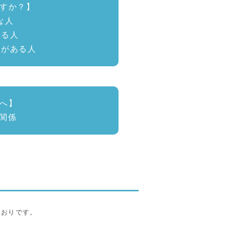
すか？】
な人
ある人
とがある人
へ】
築関係
とおりです。