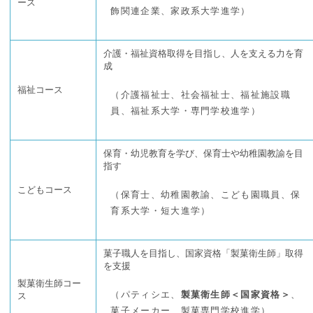
ース
飾関連企業、家政系大学進学）
介護・福祉資格取得を目指し、人を支える力を育
成
福祉コース
（介護福祉士、社会福祉士、福祉施設職
員、福祉系大学・専門学校進学）
保育・幼児教育を学び、保育士や幼稚園教諭を目
指す
こどもコース
（保育士、幼稚園教諭、こども園職員、保
育系大学・短大進学）
菓子職人を目指し、国家資格「製菓衛生師」取得
を支援
製菓衛生師コー
（パティシエ、
製菓衛生師＜国家資格＞
、
ス
菓子メーカー、製菓専門学校進学）