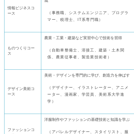
成
情報ビジネスコ
（事務職、システムエンジニア、プログラ
ース
マー、税理士、IT系専門職）
農業・工業・建築など実習中心で技術を習得
ものつくりコー
（自動車整備士、溶接工、建築・土木関
ス
係、農業従事者、製造業技術者）
美術・デザインを専門的に学び、創造力を伸ばす
（デザイナー、イラストレーター、アニメ
デザイン美術コ
ース
ーター、漫画家、学芸員、美術系大学進
学）
洋服制作やファッションの基礎技術と知識を学ぶ
ファッションコ
（アパレルデザイナー、スタイリスト、服