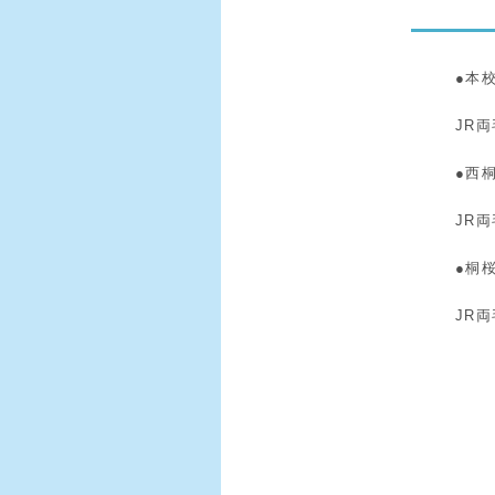
●本
JR
●西
JR
●桐
JR