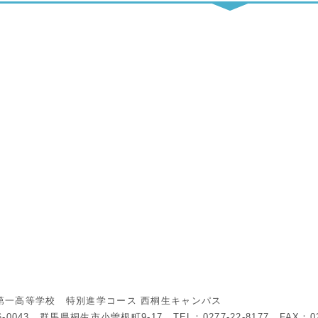
第一高等学校 特別進学コース 西桐生キャンパス
6-0043 群馬県桐生市小曽根町9-17 TEL：0277-22-8177 FAX：027