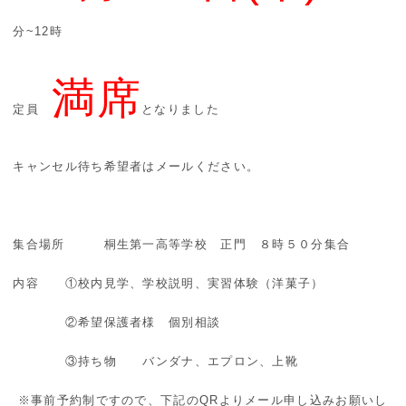
分
~12時
満席
定員
となりました
キャンセル待ち希望者はメールください。
集合場所 桐生第一高等学校 正門 ８時５０分集合
内容 ①校内見学、学校説明、実習体験（洋菓子）
②希望保護者様 個別相談
③持ち物 バンダナ、エプロン、上靴
※事前予約制ですので、下記のQRよりメール申し込みお願いし