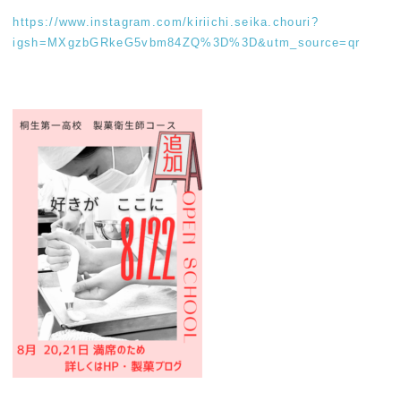
https://www.instagram.com/kiriichi.seika.chouri?
igsh=MXgzbGRkeG5vbm84ZQ%3D%3D&utm_source=qr