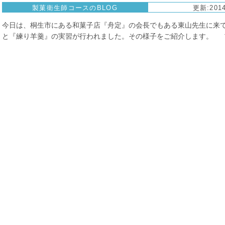
製菓衛生師コースのBLOG
更新:2014
今日は、桐生市にある和菓子店『舟定』の会長でもある東山先生に来
と『練り羊羹』の実習が行われました。その様子をご紹介します。 プロ