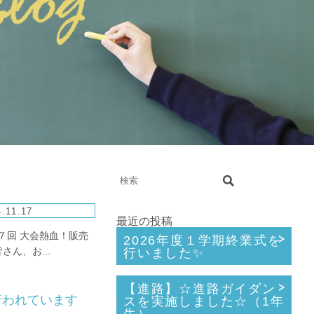
.11.17
最近の投稿
７回 大会熱血！販売
2026年度１学期終業式を
ん、お...
行いました✨
【進路】☆進路ガイダン
行われています
スを実施しました☆（1年