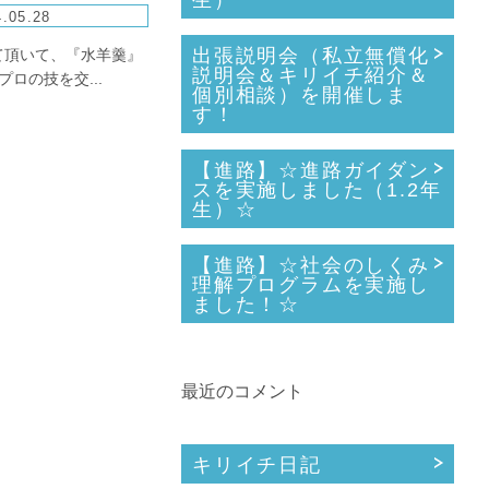
生）
.05.28
出張説明会（私立無償化
て頂いて、『水羊羹』
説明会＆キリイチ紹介＆
の技を交...
個別相談）を開催しま
す！
【進路】☆進路ガイダン
スを実施しました（1.2年
生）☆
【進路】☆社会のしくみ
理解プログラムを実施し
ました！☆
最近のコメント
キリイチ日記