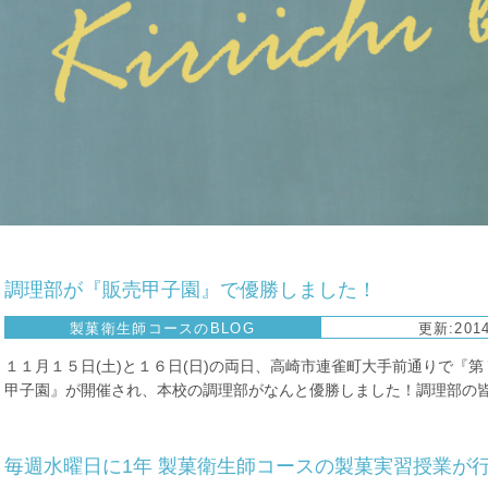
調理部が『販売甲子園』で優勝しました！
製菓衛生師コースのBLOG
更新:2014
１１月１５日(土)と１６日(日)の両日、高崎市連雀町大手前通りで『第
甲子園』が開催され、本校の調理部がなんと優勝しました！調理部の皆さ
毎週水曜日に1年 製菓衛生師コースの製菓実習授業が