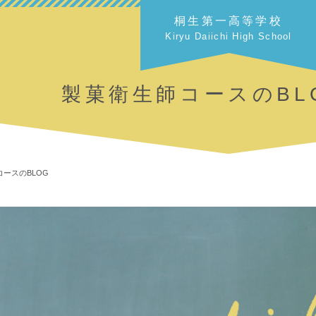
桐生第一高等学校
Kiryu Daiichi High School
製菓衛生師コースのBL
ースのBLOG