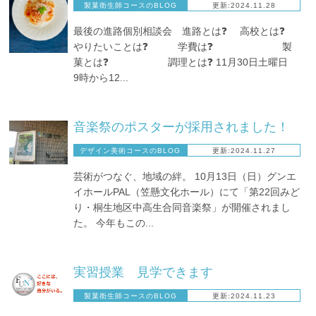
製菓衛生師コースのBLOG
更新:2024.11.28
最後の進路個別相談会 進路とは❓ 高校とは❓
やりたいことは❓ 学費は❓ 製
菓とは❓ 調理とは❓ 11月30日土曜日
9時から12...
音楽祭のポスターが採用されました！
デザイン美術コースのBLOG
更新:2024.11.27
芸術がつなぐ、地域の絆。 10月13日（日）グンエ
イホールPAL（笠懸文化ホール）にて「第22回みど
り・桐生地区中高生合同音楽祭」が開催されまし
た。 今年もこの...
実習授業 見学できます
製菓衛生師コースのBLOG
更新:2024.11.23