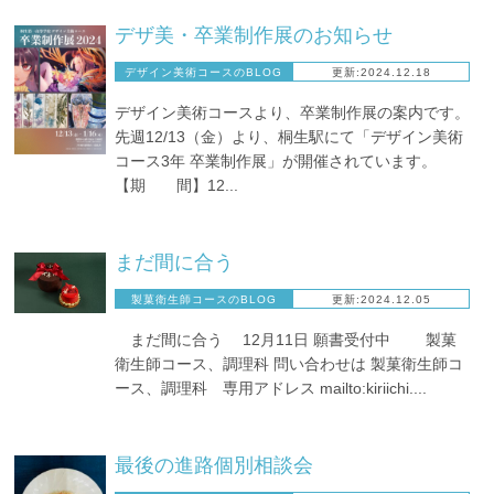
デザ美・卒業制作展のお知らせ
デザイン美術コースのBLOG
更新:2024.12.18
デザイン美術コースより、卒業制作展の案内です。
先週12/13（金）より、桐生駅にて「デザイン美術
コース3年 卒業制作展」が開催されています。
【期 間】12...
まだ間に合う
製菓衛生師コースのBLOG
更新:2024.12.05
まだ間に合う 12月11日 願書受付中 製菓
衛生師コース、調理科 問い合わせは 製菓衛生師コ
ース、調理科 専用アドレス mailto:kiriichi....
最後の進路個別相談会