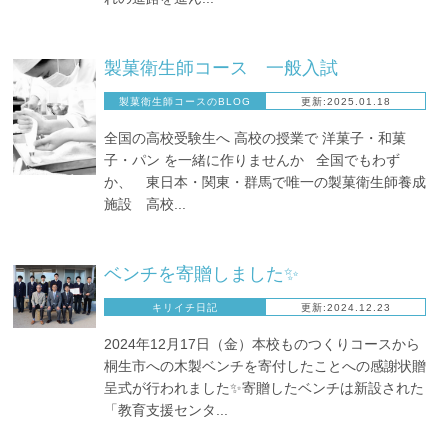
製菓衛生師コース 一般入試
製菓衛生師コースのBLOG
更新:2025.01.18
全国の高校受験生へ 高校の授業で 洋菓子・和菓
子・パン を一緒に作りませんか 全国でもわず
か、 東日本・関東・群馬で唯一の製菓衛生師養成
施設 高校...
ベンチを寄贈しました✨
キリイチ日記
更新:2024.12.23
2024年12月17日（金）本校ものつくりコースから
桐生市への木製ベンチを寄付したことへの感謝状贈
呈式が行われました✨寄贈したベンチは新設された
「教育支援センタ...