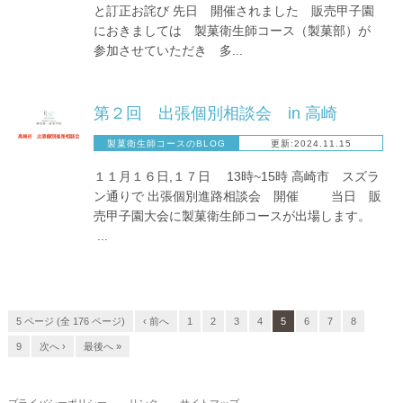
と訂正お詫び 先日 開催されました 販売甲子園
におきましては 製菓衛生師コース（製菓部）が
参加させていただき 多...
第２回 出張個別相談会 in 高崎
製菓衛生師コースのBLOG
更新:2024.11.15
１１月１６日,１７日 13時~15時 高崎市 スズラ
ン通りで 出張個別進路相談会 開催 当日 販
売甲子園大会に製菓衛生師コースが出場します。
...
5 ページ (全 176 ページ)
‹ 前へ
1
2
3
4
5
6
7
8
9
次へ ›
最後へ »