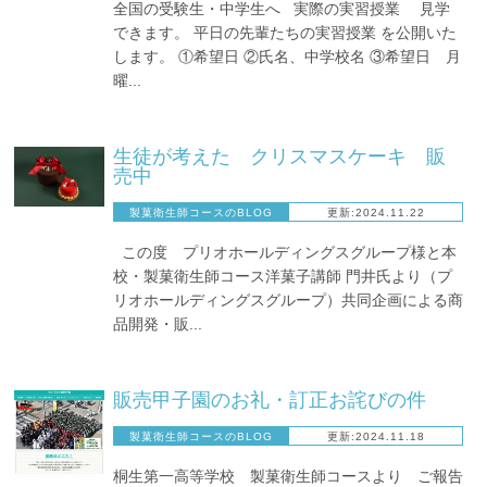
全国の受験生・中学生へ 実際の実習授業 見学
できます。 平日の先輩たちの実習授業 を公開いた
します。 ①希望日 ②氏名、中学校名 ③希望日 月
曜...
生徒が考えた クリスマスケーキ 販
売中
製菓衛生師コースのBLOG
更新:2024.11.22
この度 プリオホールディングスグループ様と本
校・製菓衛生師コース洋菓子講師 門井氏より（プ
リオホールディングスグループ）共同企画による商
品開発・販...
販売甲子園のお礼・訂正お詫びの件
製菓衛生師コースのBLOG
更新:2024.11.18
桐生第一高等学校 製菓衛生師コースより ご報告