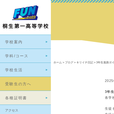
学校案内
学科/コース
ホーム
>
ブログ
>
キリイチ日記
>
3年生進路ガ
学校生活
202
受験生の方へ
3年
各種証明書
各学
生徒
アクセス