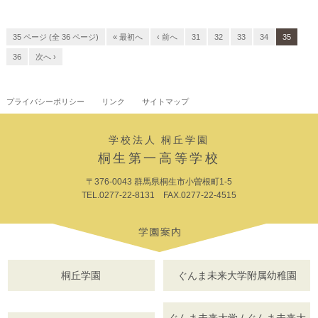
35 ページ (全 36 ページ)
« 最初へ
‹ 前へ
31
32
33
34
35
36
次へ ›
プライバシーポリシー
リンク
サイトマップ
学校法人 桐丘学園
桐生第一高等学校
〒376-0043 群馬県桐生市小曽根町1-5
TEL.0277-22-8131 FAX.0277-22-4515
桐丘学園
ぐんま未来大学附属幼稚園