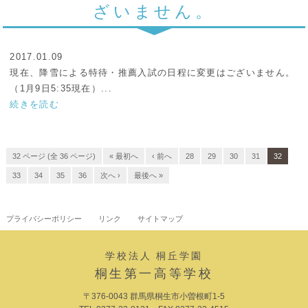
ざいません。
2017.01.09
現在、降雪による特待・推薦入試の日程に変更はございません。
（1月9日5:35現在）...
続きを読む
32 ページ (全 36 ページ)
« 最初へ
‹ 前へ
28
29
30
31
32
33
34
35
36
次へ ›
最後へ »
プライバシーポリシー
リンク
サイトマップ
学校法人 桐丘学園
桐生第一高等学校
〒376-0043 群馬県桐生市小曽根町1-5