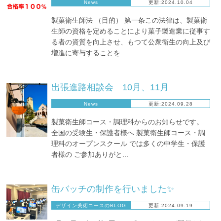
News
更新:2024.10.04
製菓衛生師法 （目的） 第一条この法律は、製菓衛
生師の資格を定めることにより菓子製造業に従事す
る者の資質を向上させ、もつて公衆衛生の向上及び
増進に寄与することを...
出張進路相談会 10月、11月
News
更新:2024.09.28
製菓衛生師コース・調理科からのお知らせです。
全国の受験生・保護者様へ 製菓衛生師コース・調
理科のオープンスクール では多くの中学生・保護
者様の ご参加ありがと...
缶バッチの制作を行いました✨
デザイン美術コースのBLOG
更新:2024.09.19