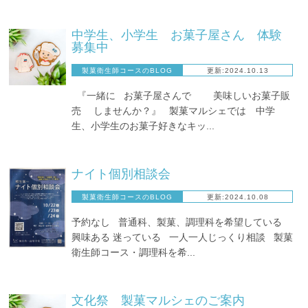
中学生、小学生 お菓子屋さん 体験
募集中
製菓衛生師コースのBLOG
更新:2024.10.13
『一緒に お菓子屋さんで 美味しいお菓子販
売 しませんか？』 製菓マルシェでは 中学
生、小学生のお菓子好きなキッ...
ナイト個別相談会
製菓衛生師コースのBLOG
更新:2024.10.08
予約なし 普通科、製菓、調理科を希望している
興味ある 迷っている 一人一人じっくり相談 製菓
衛生師コース・調理科を希...
文化祭 製菓マルシェのご案内