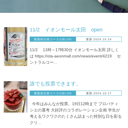
11/2 イオンモール太田 open
製菓衛生師コースのBLOG
更新:2024.10.24
11/2 11時～17時30分 イオンモール太田 詳しく
は https://ota-aeonmall.com/news/event/4219 セ
ントラルコー...
誰でも投票できます。
製菓衛生師コースのBLOG
更新:2024.10.17
今年はみんなが投票。19日12時まで プロパティ
シエの選考 大好評のコラボレーション企画 学生が
考えるワクワクのたくさん詰まった特別な日を彩る
クリ...