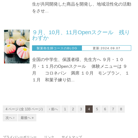
生が共同開発した商品を開発し、地域活性化の活動
をさせ...
９月、10月、11月Openスクール 残り
わずか
製菓衛生師コースのBLOG
更新:2024.09.07
全国の中学生、保護者様、先生方へ ９月・１０
月・１１月のOpenスクール 体験メニューは ９
月 コロネパン 満席 １０月 モンブラン、 １
１月 和菓子練り切...
4 ページ (全 133 ページ)
‹ 前へ
1
2
3
4
5
6
7
8
次へ ›
最後へ »
プライバシーポリシー
リンク
サイトマップ