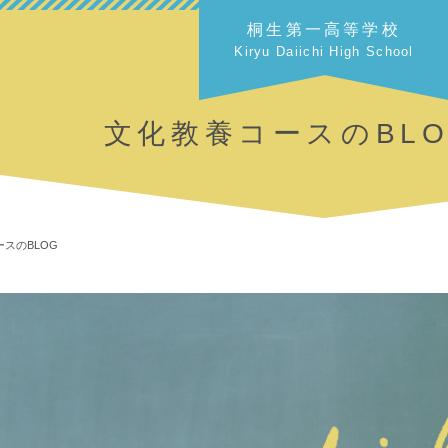
桐生第一高等学校
Kiryu Daiichi High School
文化教養コースのBL
スのBLOG