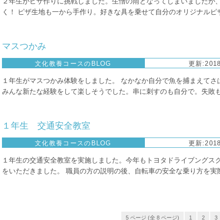
２年生がピザ作りに挑戦しました。生憎の雨となってしまいましたが
く！ ピザ生地も一から手作り。好きな具を乗せて自分のオリジナルピザを
マスつかみ
文化教養コースのBLOG
更新:2018
１年生がマスつかみ体験をしました。 なかなか自分で魚を捕まえてさ
みんな新たな経験をして楽しそうでした。串に刺すのも自分で。失敗もし
１年生 交通安全教室
文化教養コースのBLOG
更新:2018
１年生の交通安全教室を実施しました。今年もトヨタドライブングス
をいただきました。 職員の方の説明の後、自転車の安全な乗り方を実際に
5 ページ (全 8 ページ)
1
2
3