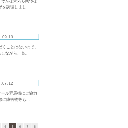
、そんな天気も関係な
調理しまし...
.09.13
ばくことはないので、
ながら、良...
.07.12
クール群馬様にご協力
障害物等も...
4
5
6
7
8