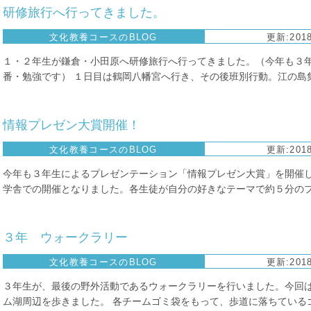
研修旅行へ行ってきました。
文化教養コースのBLOG
更新:2018
１・２年生が鎌倉・小田原へ研修旅行へ行ってきました。（今年も３
番・勉強です） １日目は鶴岡八幡宮へ行き、その後班別行動。江の島集
情報プレゼン大賞開催！
文化教養コースのBLOG
更新:2018
今年も３年生によるプレゼンテーション「情報プレゼン大賞」を開催し
学舎での開催となりました。各生徒が自分の好きなテーマで約５分のプレ
３年 ウォークラリー
文化教養コースのBLOG
更新:2018
３年生が、最後の野外活動であるウォークラリーを行いました。今回
ム湖周辺を歩きました。 各チームゴミ袋をもって、歩道に落ちているゴミ