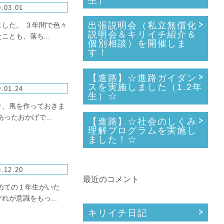
生）
.03.01
出張説明会（私立無償化
した。 ３年間で色々
説明会＆キリイチ紹介＆
とも、落ち...
個別相談）を開催しま
す！
【進路】☆進路ガイダン
スを実施しました（1.2年
.01.24
生）☆
り、凧を作っておきま
たおかげで...
【進路】☆社会のしくみ
理解プログラムを実施し
ました！☆
.12.20
最近のコメント
めての１年生がいた
が意識をもっ...
キリイチ日記