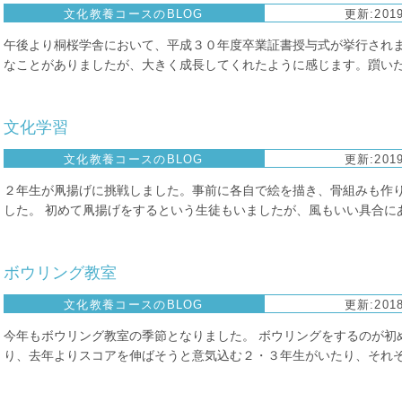
文化教養コースのBLOG
更新:2019
午後より桐桜学舎において、平成３０年度卒業証書授与式が挙行されま
なことがありましたが、大きく成長してくれたように感じます。躓いたこ
文化学習
文化教養コースのBLOG
更新:2019
２年生が凧揚げに挑戦しました。事前に各自で絵を描き、骨組みも作
した。 初めて凧揚げをするという生徒もいましたが、風もいい具合にあっ
ボウリング教室
文化教養コースのBLOG
更新:2018
今年もボウリング教室の季節となりました。 ボウリングをするのが初
り、去年よりスコアを伸ばそうと意気込む２・３年生がいたり、それぞれ