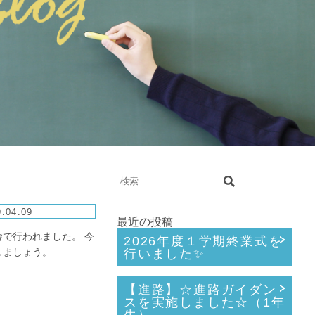
.04.09
最近の投稿
で行われました。 今
2026年度１学期終業式を
ょう。 ...
行いました✨
【進路】☆進路ガイダン
スを実施しました☆（1年