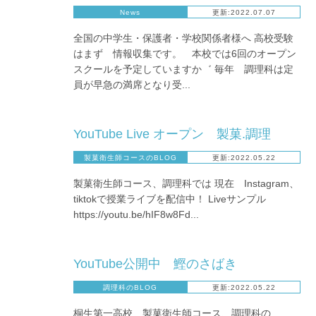
News
更新:2022.07.07
全国の中学生・保護者・学校関係者様へ 高校受験
はまず 情報収集です。 本校では6回のオープン
スクールを予定していますか゛ 毎年 調理科は定
員が早急の満席となり受...
YouTube Live オープン 製菓.調理
製菓衛生師コースのBLOG
更新:2022.05.22
製菓衛生師コース、調理科では 現在 Instagram、
tiktokで授業ライブを配信中！ Liveサンプル
https://youtu.be/hIF8w8Fd...
YouTube公開中 鰹のさばき
調理科のBLOG
更新:2022.05.22
桐生第一高校 製菓衛生師コース、調理科の