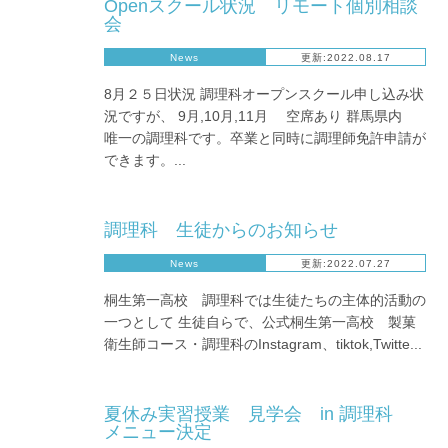
Openスクール状況 リモート個別相談
会
News
更新:2022.08.17
8月２５日状況 調理科オープンスクール申し込み状
況ですが、 9月,10月,11月 空席あり 群馬県内
唯一の調理科です。卒業と同時に調理師免許申請が
できます。...
調理科 生徒からのお知らせ
News
更新:2022.07.27
桐生第一高校 調理科では生徒たちの主体的活動の
一つとして 生徒自らで、公式桐生第一高校 製菓
衛生師コース・調理科のInstagram、tiktok,Twitte...
夏休み実習授業 見学会 in 調理科
メニュー決定