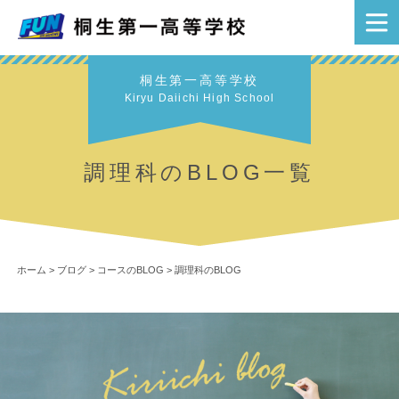
桐生第一高等学校
Kiryu Daiichi High School
調理科のBLOG一覧
ホーム
>
ブログ
>
コースのBLOG
>
調理科のBLOG