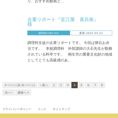
り、おすすめ動画と...
企業リポート『近江屋 喜兵衛』
様
調理科のBLOG
更新:2022.03.21
調理科生徒の企業リポートです。 今回は懐石お弁
当です。 本校調理科 外部講師の大石先生が勤務
されている料亭です。 桐生市の重要文化財の地域
としてとても高級感のあ...
4 ページ (全 41 ページ)
‹ 前へ
1
2
3
4
5
6
7
8
次へ ›
最後へ »
プライバシーポリシー
リンク
サイトマップ