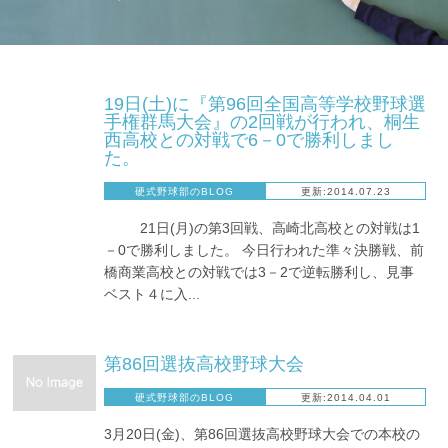
19日(土)に『第96回全国高等学校野球選
手権群馬大会』の2回戦が行われ、桐生
西高校との対戦で6－0で勝利しまし
た。
硬式野球部のBLOG
更新:2014.07.23
21日(月)の第3回戦、高崎北高校との対戦は1
－0で勝利しました。 今日行われた準々決勝戦、前
橋商業高校との対戦では3－2で逆転勝利し、見事
ベスト４に入...
第86回選抜高校野球大会
硬式野球部のBLOG
更新:2014.04.01
3月20日(金)、第86回選抜高校野球大会での本校の