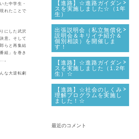
【進路】☆進路ガイダン
いた中学生・
スを実施しました☆（1年
現れたことで
生）
出張説明会（私立無償化
りにした武沢
説明会＆キリイチ紹介＆
決意。そして
個別相談）を開催しま
郎らと再集結
す！
番組」を巻き
…。
【進路】☆進路ガイダン
スを実施しました（1.2年
んな大逆転劇
生）☆
【進路】☆社会のしくみ
理解プログラムを実施し
ました！☆
最近のコメント