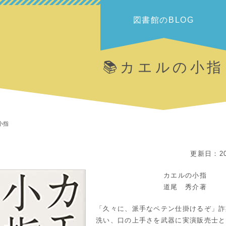
図書館のBLOG
📚カエルの小指
小指
更新日：20
カエルの小指
道尾 秀介著
「久々に、派手なペテン仕掛けるぞ」詐
洗い、口の上手さを武器に実演販売士と