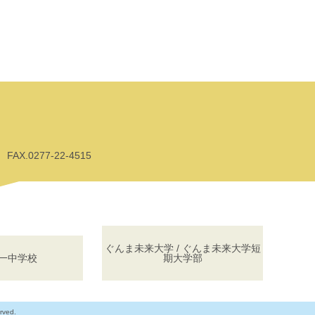
AX.0277-22-4515
ぐんま未来大学 / ぐんま未来大学短
一中学校
期大学部
rved.