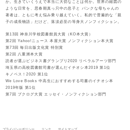
か。生きていくうえで本当に大切なことは何か。世界の縮図の
ような日常を、思春期真っ只中の息子と パンクな母ちゃんの
著者は、ともに考え悩み乗り越えていく。私的で普遍的な「親
子の成長物語」だけど、落涙必至の等身大ノンフィクション。
第13回 神奈川学校図書館員大賞（KO本大賞）
第2回 Yahoo!ニュース 本屋大賞 ノンフィクション本大賞
第73回 毎日出版文化賞 特別賞
第2回 八重洲本大賞
読者が選ぶビジネス書グランプリ2020 リベラルアーツ部門
埼玉県の高校図書館司書が選んだイチオシ本2019 第1位
キノベス！2020 第1位
We Love Books 中高生におすすめする司書のイチオシ本
2019年版 第1位
第7回 ブクログ大賞 エッセイ・ノンフィクション部門
プライバシーポリシー
リンク
サイトマップ