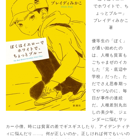
でホワイトで、ち
ょっとブルー」
ブレイディみかこ
著
優等生の「ぼく」
が通い始めたの
は、人種も貧富も
ごちゃまぜのイカ
した「元・底辺中
学校」だった。た
だでさえ思春期っ
てやつなのに、毎
日が事件の連続
だ。人種差別丸出
しの美少年、ジェ
ンダーに悩むサッ
カー小僧。時には貧富の差でギスギスしたり、アイデンティテ
ィに悩んだり……。何が正しいのか。正しければ何でもいいの