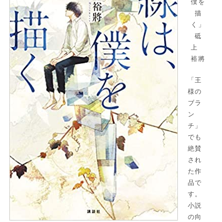
僕を
描
く」
砥
上
裕將
「王
様の
ブラ
ン
チ」
でも
絶賛
され
た作
品で
す。
小説
の向