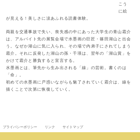
こう
に絵
が見える！美しさに涙あふれる読書体験。
両親を交通事故で失い、喪失感の中にあった大学生の青山霜介
は、アルバイト先の展覧会場で水墨画の巨匠・篠田湖山と出会
う。なぜか湖山に気に入られ、その場で内弟子にされてしまう
霜介。それに反発した湖山の孫・千瑛は、翌年の「湖山賞」を
かけて霜介と勝負すると宣言する。
水墨画とは、筆先から生み出される「線」の芸術。書くのは
「命」。
初めての水墨画に戸惑いながらも魅了されていく霜介は、線を
描くことで次第に恢復していく。
プライバシーポリシー
リンク
サイトマップ