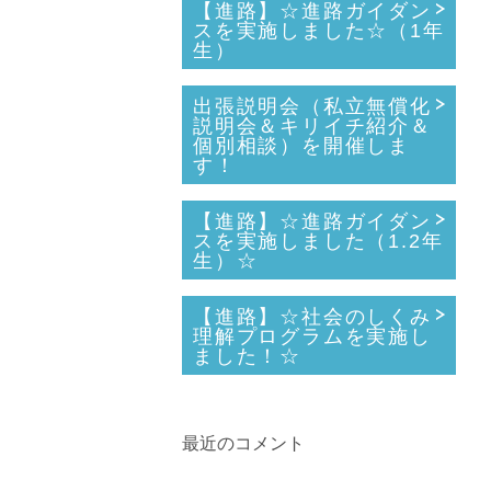
【進路】☆進路ガイダン
スを実施しました☆（1年
生）
出張説明会（私立無償化
説明会＆キリイチ紹介＆
個別相談）を開催しま
す！
【進路】☆進路ガイダン
スを実施しました（1.2年
生）☆
【進路】☆社会のしくみ
理解プログラムを実施し
ました！☆
最近のコメント