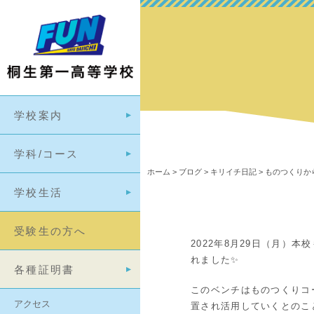
学校案内
学科/コース
ホーム
>
ブログ
>
キリイチ日記
>
ものつくりか
学校生活
受験生の方へ
2022年8月29日（月）
れました✨
各種証明書
このベンチはものつくりコ
アクセス
置され活用していくとのこ