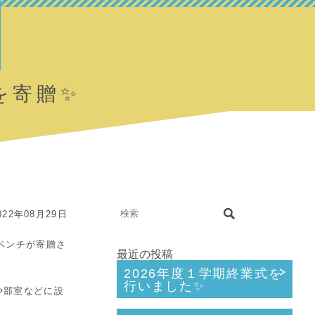
を寄贈✨
22年08月29日
のベンチが寄贈さ
最近の投稿
2026年度１学期終業式を
行いました✨
や部室などに設