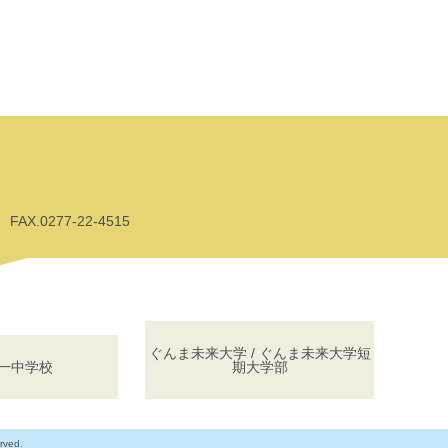
AX.0277-22-4515
ぐんま未来大学 / ぐんま未来大学短
一中学校
期大学部
rved.