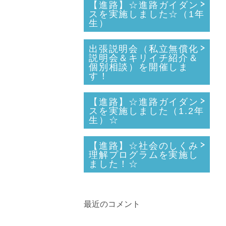
【進路】☆進路ガイダン
スを実施しました☆（1年
生）
出張説明会（私立無償化
説明会＆キリイチ紹介＆
個別相談）を開催しま
す！
【進路】☆進路ガイダン
スを実施しました（1.2年
生）☆
【進路】☆社会のしくみ
理解プログラムを実施し
ました！☆
最近のコメント