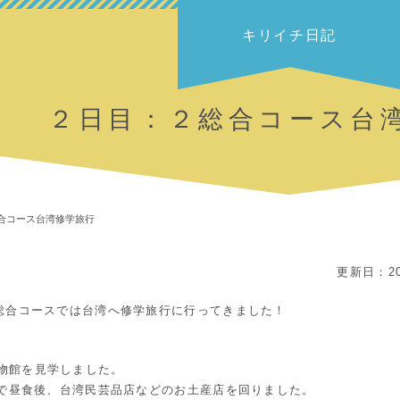
キリイチ日記
２日目：２総合コース台
合コース台湾修学旅行
更新日：20
年総合コースでは台湾へ修学旅行に行ってきました！
物館を見学しました。
Q)で昼食後、台湾民芸品店などのお土産店を回りました。