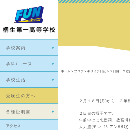
学校案内
学科/コース
ホーム
>
ブログ
>
キリイチ日記
>
２日目：２総
学校生活
受験生の方へ
２月１８日(月)から、２
各種証明書
２日目の様子です。
午前中はに忠烈祠、故宮博
アクセス
大丈壁(モンゴリアンBB