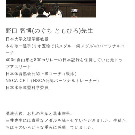
野口 智博(のぐち ともひろ)先生
日本大学文理学部教授
木村敬一選手(リオ五輪で銀メダル・銅メダル)のパーソナルコ
ーチ
400m自由形と800mリレーの日本記録を保持していた元トッ
プアスリート
日本体育協会公認上級コーチ（競泳）
NSCA-CPT（NSCA公認パーソナルトレーナー）
日本水泳連盟科学委員
講演会後、お礼の言葉と花束贈呈。
三井先生には貴重なメダルを触らせていただきました。生徒た
ちはそのいろいろな重みに感動していました。