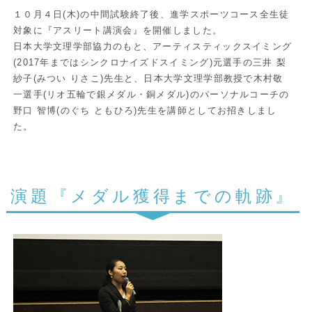
１０月４日(木)の中間試験終了後、進学スポーツコース全生徒
対象に『アスリート講演会』を開催しました。
日本大学文理学部協力のもと、アーティスティックスイミング
(2017年まではシンクロナイズドスイミング)元選手の三井 梨
紗子(みつい りさこ)先生と、日本大学文理学部教授で木村敬
一選手(リオ五輪で銀メダル・銅メダル)のパーソナルコーチの
野口 智博(のぐち ともひろ)先生を講師としてお招きしまし
た。
演題『メダル獲得までの軌跡』