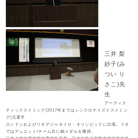
三井 梨
紗子(み
つい り
さこ)先
生
アーティス
ティックスイミング(2017年まではシンクロナイズドスイミン
グ)元選手
ロンドンおよびリオデジャネイロ・オリンピックに出場。リオ
ではデュエット/チーム共に銅メダルを獲得。