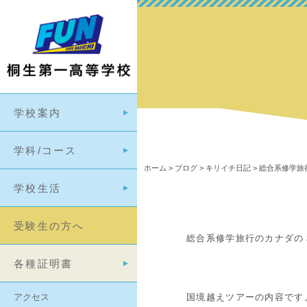
学校案内
学科/コース
ホーム
>
ブログ
>
キリイチ日記
>
総合系修学旅
学校生活
受験生の方へ
総合系修学旅行のカナダの
各種証明書
アクセス
国境越えツアーの内容です