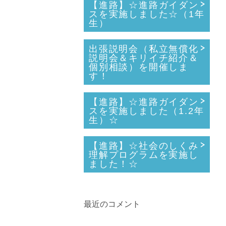
【進路】☆進路ガイダン
スを実施しました☆（1年
生）
出張説明会（私立無償化
説明会＆キリイチ紹介＆
個別相談）を開催しま
す！
【進路】☆進路ガイダン
スを実施しました（1.2年
生）☆
【進路】☆社会のしくみ
理解プログラムを実施し
ました！☆
最近のコメント