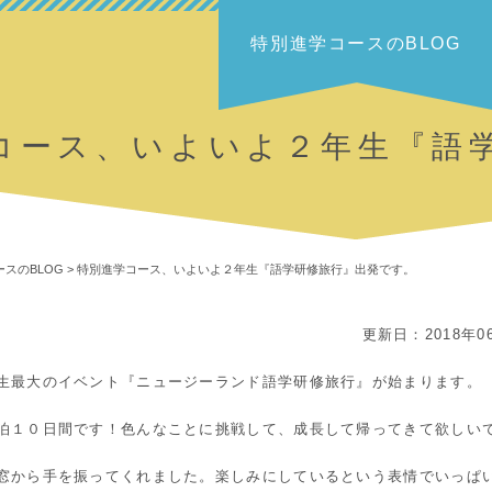
特別進学コースのBLOG
コース、いよいよ２年生『語
スのBLOG
>
特別進学コース、いよいよ２年生『語学研修旅行』出発です。
更新日：2018年0
最大のイベント『ニュージーランド語学研修旅行』が始まります。
泊１０日間です！色んなことに挑戦して、成長して帰ってきて欲しい
窓から手を振ってくれました。楽しみにしているという表情でいっぱ