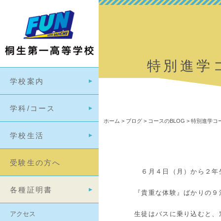
特別進学
学校案内
学科/コース
ホーム
>
ブログ
>
コースのBLOG
>
特別進学コー
学校生活
受験生の方へ
６月４日（月）から２年生
各種証明書
『貴重な体験』ばかりの９
アクセス
生徒はバスに乗り込むと、