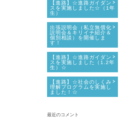
【進路】☆進路ガイダン
スを実施しました☆（1年
生）
出張説明会（私立無償化
説明会＆キリイチ紹介＆
個別相談）を開催しま
す！
【進路】☆進路ガイダン
スを実施しました（1.2年
生）☆
【進路】☆社会のしくみ
理解プログラムを実施し
ました！☆
最近のコメント