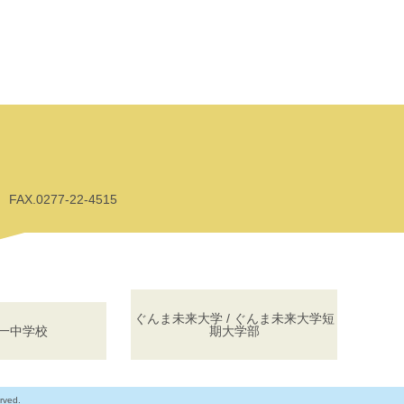
AX.0277-22-4515
ぐんま未来大学 / ぐんま未来大学短
一中学校
期大学部
rved.