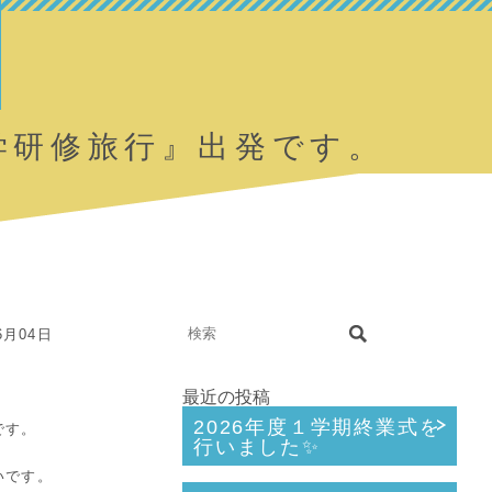
学研修旅行』出発です。
6月04日
最近の投稿
2026年度１学期終業式を
です。
行いました✨
いです。