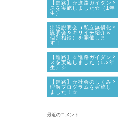
【進路】☆進路ガイダン
スを実施しました☆（1年
生）
出張説明会（私立無償化
説明会＆キリイチ紹介＆
個別相談）を開催しま
す！
【進路】☆進路ガイダン
スを実施しました（1.2年
生）☆
【進路】☆社会のしくみ
理解プログラムを実施し
ました！☆
最近のコメント