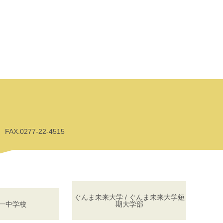
AX.0277-22-4515
ぐんま未来大学 / ぐんま未来大学短
一中学校
期大学部