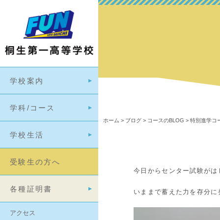
学校案内
学科/コース
ホーム
>
ブログ
>
コースのBLOG
>
特別進学コー
学校生活
受験生の方へ
今日からセンター試験がは
各種証明書
いままで蓄えた力を存分に
アクセス