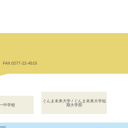
AX.0277-22-4515
ぐんま未来大学 / ぐんま未来大学短
一中学校
期大学部
rved.