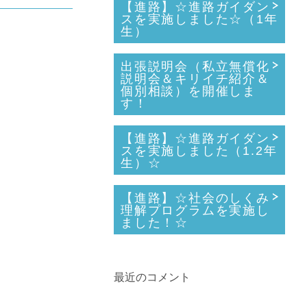
【進路】☆進路ガイダン
スを実施しました☆（1年
生）
出張説明会（私立無償化
説明会＆キリイチ紹介＆
個別相談）を開催しま
す！
【進路】☆進路ガイダン
スを実施しました（1.2年
生）☆
【進路】☆社会のしくみ
理解プログラムを実施し
ました！☆
最近のコメント