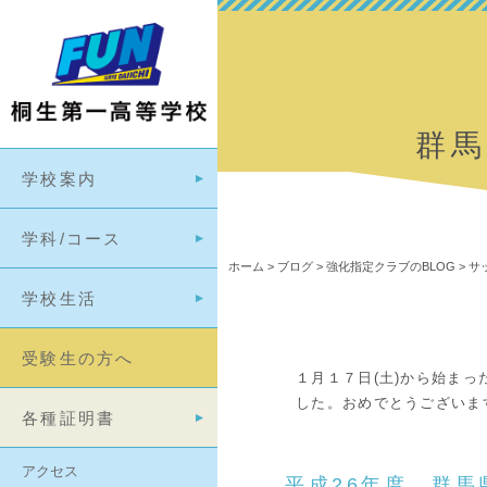
群
学校案内
学科/コース
ホーム
>
ブログ
>
強化指定クラブのBLOG
>
サ
学校生活
受験生の方へ
１月１７日(土)から始ま
した。おめでとうございま
各種証明書
アクセス
平成26年度 群