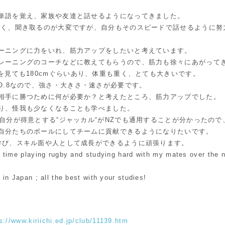
単語を覚え、家族や友達と話せるようになってきました。
速く、聞き取るのが大変ですが、自分もそのスピードで話せるように努
ーニングに力をいれ、筋力アップをしたいと考えています。
レーニングのコーチなどに教えてもらうので、筋力も徐々にあがって
を見ても180cmぐらいあり、体重も重く、とても大きいです。
O.8なので、強さ・大きさ・速さが必要です。
相手に勝つために何が必要か？と考えたところ、筋力アップでした。
り、怪我も少なくなることも学べました。
、自分が得意とする“ジャッカル“がNZでも通用することが分かったので
自分たちのボールにしてチームに貢献できるようになりたいです。
学び、スキル面や人として成長ができるように頑張ります。
t time playing rugby and studying hard with my mates over the n
 in Japan ; all the best with your studies!
s://www.kiriichi.ed.jp/club/11139.htm