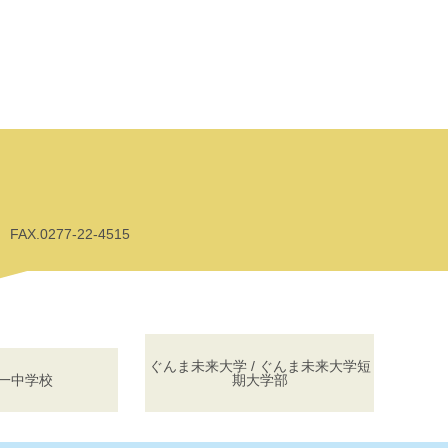
AX.0277-22-4515
ぐんま未来大学 / ぐんま未来大学短
一中学校
期大学部