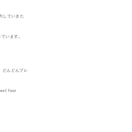
力していきた
きています。
、どんどんプレ
ext four