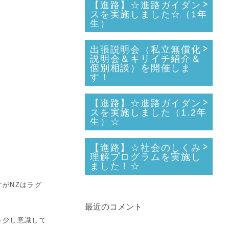
【進路】☆進路ガイダン
スを実施しました☆（1年
生）
出張説明会（私立無償化
説明会＆キリイチ紹介＆
個別相談）を開催しま
す！
【進路】☆進路ガイダン
スを実施しました（1.2年
生）☆
【進路】☆社会のしくみ
理解プログラムを実施し
ました！☆
がNZはラグ
最近のコメント
う少し意識して