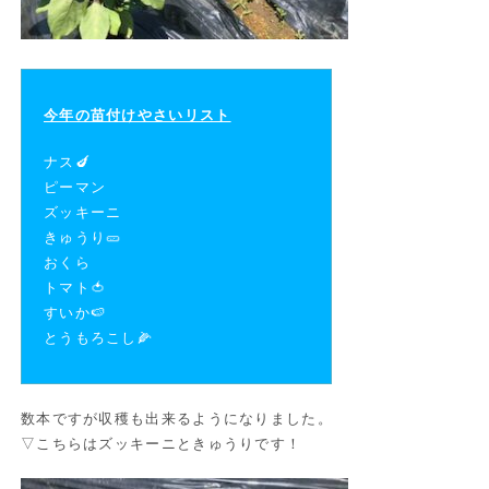
今年の苗付けやさいリスト
ナス🍆
ピーマン
ズッキーニ
きゅうり🥒
おくら
トマト🍅
すいか🍉
とうもろこし🌽
数本ですが収穫も出来るようになりました。
▽こちらはズッキーニときゅうりです！