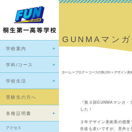
GUNMAマン
学校案内
学科/コース
ホーム
>
ブログ
>
コースのBLOG
>
デザイン美術
学校生活
受験生の方へ
『第３回GUNMAマンガ
した！
各種証明書
２年デザイン美術系の授業
アクセス
生徒も多いですが、意外と