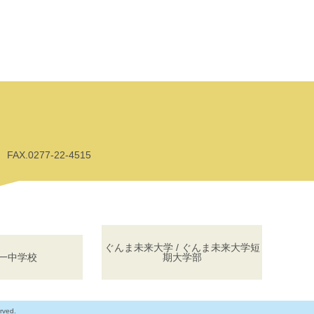
AX.0277-22-4515
ぐんま未来大学 / ぐんま未来大学短
一中学校
期大学部
rved.