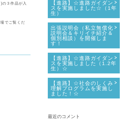
【進路】☆進路ガイダン
歩)の３作品が入
スを実施しました☆（1年
生）
会場でご覧くだ
出張説明会（私立無償化
説明会＆キリイチ紹介＆
個別相談）を開催しま
す！
【進路】☆進路ガイダン
スを実施しました（1.2年
生）☆
【進路】☆社会のしくみ
理解プログラムを実施し
ました！☆
最近のコメント