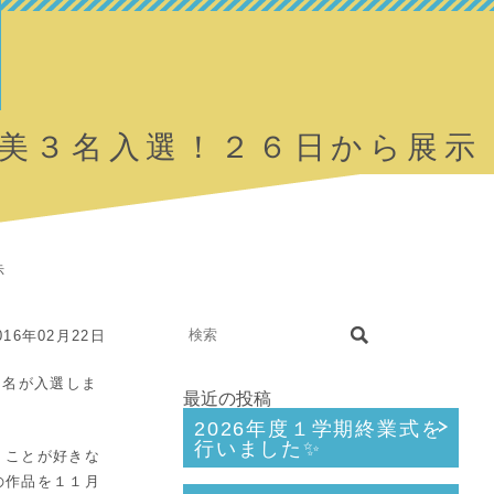
ザ美３名入選！２６日から展示
示
16年02月22日
３名が入選しま
最近の投稿
2026年度１学期終業式を
行いました✨
くことが好きな
の作品を１１月