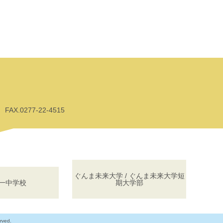
AX.0277-22-4515
ぐんま未来大学 / ぐんま未来大学短
一中学校
期大学部
rved.