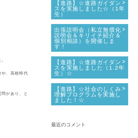
【進路】☆進路ガイダン
スを実施しました☆（1年
生）
出張説明会（私立無償化
説明会＆キリイチ紹介＆
個別相談）を開催しま
す！
た。
【進路】☆進路ガイダン
スを実施しました（1.2年
生）☆
験や、高校時代
【進路】☆社会のしくみ
質問があり、と
理解プログラムを実施し
ました！☆
最近のコメント