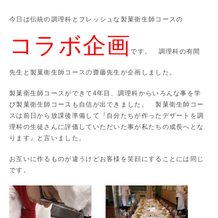
今日は伝統の調理科とフレッシュな製菓衛生師コースの
コラボ企画
です。 調理科の有間
先生と製菓衛生師コースの齋藤先生が企画しました。
製菓衛生師コースができて4年目、調理科からいろんな事を学
び製菓衛生師コースも自信が出できました。 製菓衛生師コー
スは前日から放課後準備して『自分たちが作ったデザートを調
理科の生徒さんに評価していただいた事が私たちの成長へとな
ります』と言いました。
お互いに作るものが違うけどお客様を笑顔にすることには同じ
です。