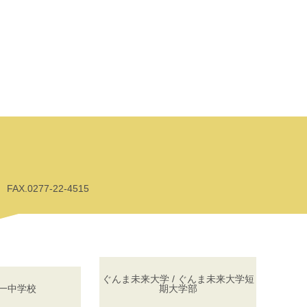
AX.0277-22-4515
ぐんま未来大学 / ぐんま未来大学短
一中学校
期大学部