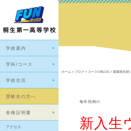
学校案内
学科/コース
ホーム
>
ブログ
>
コースのBLOG
>
製菓衛生師コ
学校生活
受験生の方へ
毎年恒例の
各種証明書
新入生
アクセス