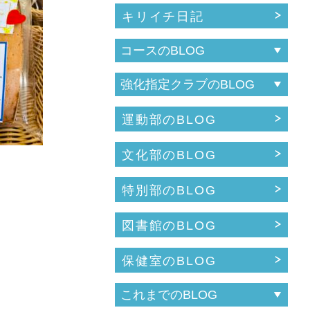
キリイチ日記
運動部のBLOG
文化部のBLOG
特別部のBLOG
図書館のBLOG
保健室のBLOG