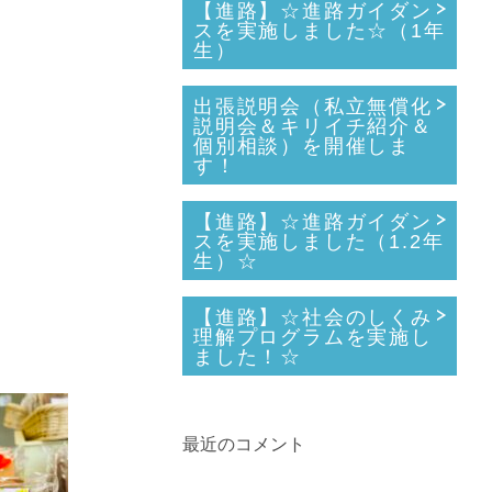
【進路】☆進路ガイダン
スを実施しました☆（1年
生）
出張説明会（私立無償化
説明会＆キリイチ紹介＆
個別相談）を開催しま
す！
【進路】☆進路ガイダン
スを実施しました（1.2年
生）☆
【進路】☆社会のしくみ
理解プログラムを実施し
ました！☆
最近のコメント