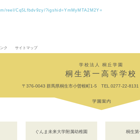
com/reel/Cq5Lfbdv9zy/?igshid=YmMyMTA2M2Y=
ンク
サイトマップ
学校法人 桐丘学園
桐生第一高等学校
〒376-0043 群馬県桐生市小曽根町1-5 TEL.0277-22-8131 F
ぐんま未来大学附属幼稚園
桐生第