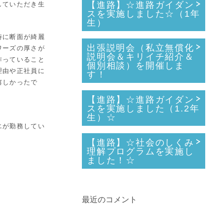
【進路】☆進路ガイダン
していただき生
スを実施しました☆（1年
生）
時に断面が綺麗
出張説明会（私立無償化
ワーズの厚さが
説明会＆キリイチ紹介＆
作っていること
個別相談）を開催しま
理由や正社員に
す！
嬉しかったで
【進路】☆進路ガイダン
スを実施しました（1.2年
生）☆
エが勤務してい
【進路】☆社会のしくみ
理解プログラムを実施し
ました！☆
最近のコメント