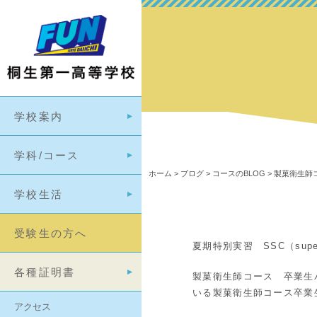
学校案内
学科/コース
ホーム
>
ブログ
>
コースのBLOG
>
製菓衛生師コ
学校生活
受験生の方へ
夏期特別実習 SSC（super 
各種証明書
製菓衛生師コース 卒業生
いる製菓衛生師コース卒業
アクセス