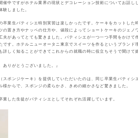
開催中ですがホテル業界の現状とデコレーション技術についてお話し
体験しました。
の卒業生パティシエ特別実習は楽しかったです。ケーキをカットした
ツの置き方やナッペの仕方や、値段によってショートケーキのジェノ
工夫があってとても驚きました。パティシエが一つ一つ手間をかけて
たです。ホテルニューオータニ東京でスイーツを作るというブランド
も詳しく知ることができてこれからの就職の時に役立ちそうで聞けて
。ありがとうございました。』
（スポンジケーキ）を提供していただいたのは、同じ卒業生パティシ
ル様からで、スポンジの柔らかさ、きめの細かさなど驚きました。
卒業した生徒がパティシエとしてそれぞれ活躍しています。