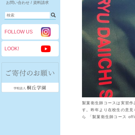
お問い合わせ / 資料請求
FOLLOW US
LOOK!
製菓衛生師コースは実習作
す。昨年より在校生の意見
ら 「製菓衛生師コース offi