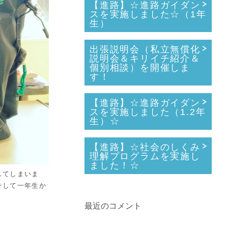
【進路】☆進路ガイダン
スを実施しました☆（1年
生）
出張説明会（私立無償化
説明会＆キリイチ紹介＆
個別相談）を開催しま
す！
【進路】☆進路ガイダン
スを実施しました（1.2年
生）☆
【進路】☆社会のしくみ
理解プログラムを実施し
ました！☆
してしまいま
そして一年生か
最近のコメント