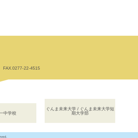
AX.0277-22-4515
ぐんま未来大学 / ぐんま未来大学短
一中学校
期大学部
rved.