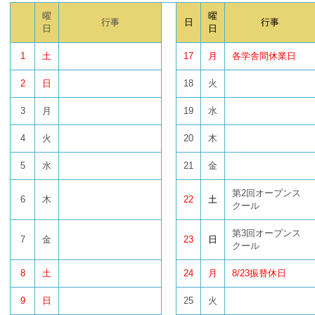
曜
曜
行事
日
行事
日
日
1
土
17
月
各学舎間休業日
2
日
18
火
3
月
19
水
4
火
20
木
5
水
21
金
第2回オープンス
6
木
22
土
クール
第3回オープンス
7
金
23
日
クール
8
土
24
月
8/23振替休日
9
日
25
火