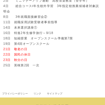
2日 ミニマナーアップ運動 高校音楽教室（全学年）
4日 総合コースⅠ年生校外学習 3年指定校推薦候補者対象説
明会
8日 3年就職面接練習会②
11日 就職採用試験受験者事前指導
14日 未来選択講座①
16日 特進2年生修学旅行～9/18
18日 短縮授業 オープンスクール準備第7限
19日 第4回オープンスクール
21日 敬老の日
22日 国民の休日
23日 秋分の日
25日 英検第2回 一次
プライバシーポリシー
リンク
サイトマップ