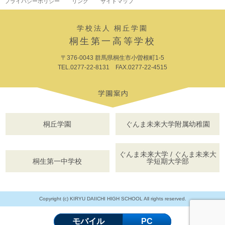
プライバシーポリシー
リンク
サイトマップ
学校法人 桐丘学園
桐生第一高等学校
〒376-0043 群馬県桐生市小曽根町1-5
TEL.0277-22-8131 FAX.0277-22-4515
桐丘学園
ぐんま未来大学附属幼稚園
ぐんま未来大学 / ぐんま未来大
桐生第一中学校
学短期大学部
Copyright (c) KIRYU DAIICHI HIGH SCHOOL All rights reserved.
モバイル
PC