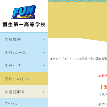
学校案内
学科/コース
ホーム
>
ブログ
>
キリイチ日記
>
春の選抜 出
学校生活
本校
受験生の方へ
【
各種証明書
応援
アクセス
新情