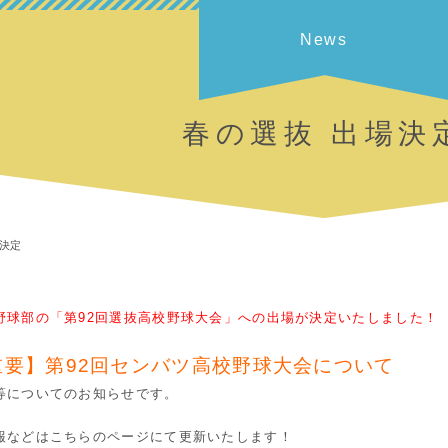
News
春の選抜 出場決
場決定
野球部の「第92回選抜高校野球大会」への出場が決定いたしました！
重要】第92回センバツ高校野球大会について
等についてのお知らせです。
報などはこちらのページにて更新いたします！