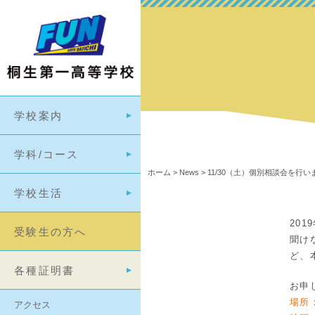
学校案内
学科/コース
ホーム
>
News
>
11/30（土）個別相談会を行い
学校生活
20
受験生の方へ
聞け
ど、
各種証明書
お申
場所
アクセス