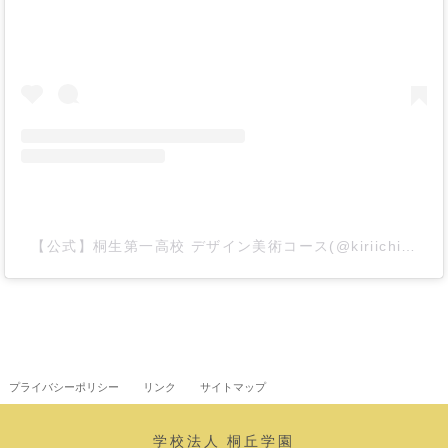
【公式】桐生第一高校 デザイン美術コース(@kiriichi_dezabi)がシェアした投稿
プライバシーポリシー
リンク
サイトマップ
学校法人 桐丘学園