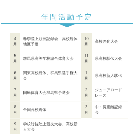
年間活動予定
4
春季陸上競技記録会、高校総体
10
高校強化大会
月
地区予選
月
5
11
群馬県高等学校総合体育大会
県高校駅伝大会
月
月
6
関東高校総体、群馬県選手権大
1
県高校新人駅伝
月
会
月
7
2
ジュニアロード
国民体育大会群馬県予選会
月
月
レース
8
3
中・長距離記録
全国高校総体
月
月
会
9
学校対抗陸上競技大会、高校新
月
人大会