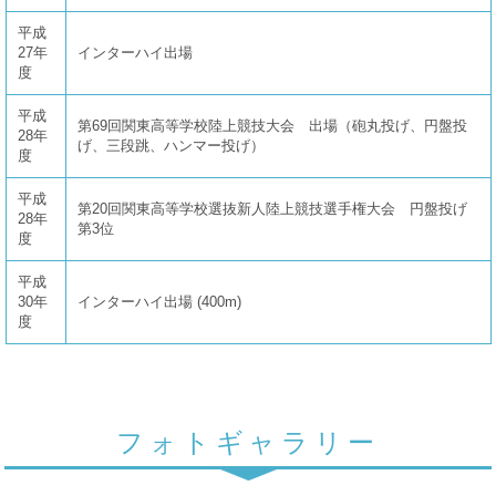
平成
27年
インターハイ出場
度
平成
第69回関東高等学校陸上競技大会 出場（砲丸投げ、円盤投
28年
げ、三段跳、ハンマー投げ）
度
平成
第20回関東高等学校選抜新人陸上競技選手権大会 円盤投げ
28年
第3位
度
平成
30年
インターハイ出場 (400m)
度
フォトギャラリー