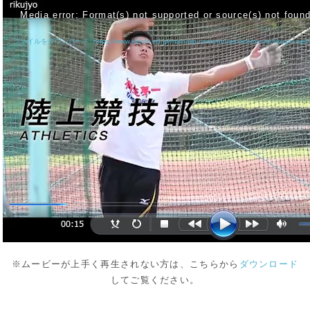
画
Media error: Format(s) not supported or source(s) not foun
プ
レ
ー
ファイルをダウンロード: https://www.kiriichi.ed.jp/main/wp-content/uploads/movie/rikujyo.mp
ヤ
ー
※ムービーが上手く再生されない方は、こちらから
ダウンロード
してご覧ください。