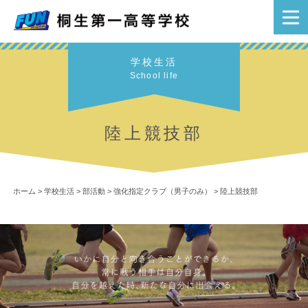
学校生活
School life
陸上競技部
ホーム
>
学校生活
>
部活動
>
強化指定クラブ（男子のみ）
>
陸上競技部