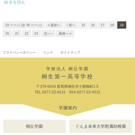
続きを読む
19 ページ (全 36 ページ)
« 最初へ
‹ 前へ
15
16
17
18
19
20
21
22
23
次へ ›
最後へ »
プライバシーポリシー
リンク
サイトマップ
学校法人 桐丘学園
桐生第一高等学校
〒376-0043 群馬県桐生市小曽根町1-5
TEL.0277-22-8131 FAX.0277-22-4515
桐丘学園
ぐんま未来大学附属幼稚園