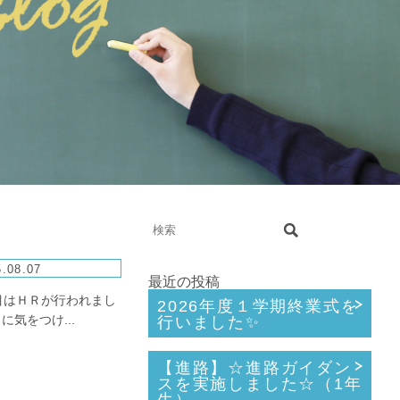
.08.07
最近の投稿
目はＨＲが行われまし
2026年度１学期終業式を
気をつけ...
行いました✨
【進路】☆進路ガイダン
スを実施しました☆（1年