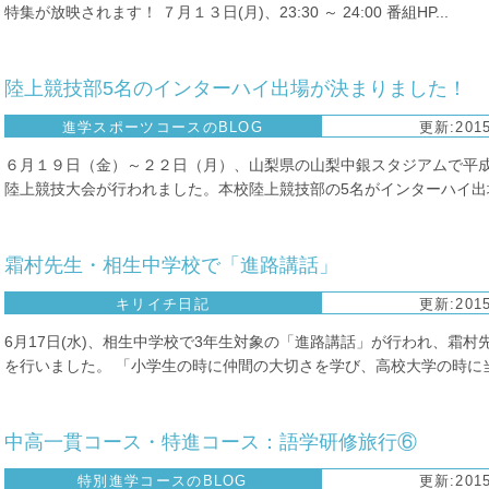
特集が放映されます！ ７月１３日(月)、23:30 ～ 24:00 番組HP...
陸上競技部5名のインターハイ出場が決まりました！
進学スポーツコースのBLOG
更新:2015
６月１９日（金）～２２日（月）、山梨県の山梨中銀スタジアムで平成
陸上競技大会が行われました。本校陸上競技部の5名がインターハイ出場
霜村先生・相生中学校で「進路講話」
キリイチ日記
更新:2015
6月17日(水)、相生中学校で3年生対象の「進路講話」が行われ、霜村
を行いました。 「小学生の時に仲間の大切さを学び、高校大学の時に当た
中高一貫コース・特進コース：語学研修旅行⑥
特別進学コースのBLOG
更新:2015