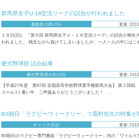
群馬県女子U-18交流リーグの試合が行われました
運動部のBLOG
更新:2015
１９日(日)、『第９回 群馬県女子Ｕ－１８交流リーグ』の試合が桐生
われました。 残念ながら負けてしまいましたが、一人一人の中にはこれか
硬式野球部 試合結果
硬式野球部のBLOG
更新:2015
【平成27年度 第97回 全国高等学校野球選手権群馬大会】 第２回戦 渋
コールド) 暑い中、ご声援ありがとうございました！ ...
BS朝日「ラグビーウィークリー」で霜村先生の特集が
キリイチ日記
更新:2015
BS朝日のラグビー専門番組「ラグビーウィークリー」内の「ワイルド