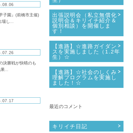
生）
.08.06
出張説明会（私立無償化
甲子園』(前橋市主催)
説明会＆キリイチ紹介＆
し...
個別相談）を開催しま
す！
【進路】☆進路ガイダン
スを実施しました（1.2年
.07.26
生）☆
』の決勝戦が快晴のも
...
【進路】☆社会のしくみ
理解プログラムを実施し
ました！☆
.07.17
最近のコメント
キリイチ日記