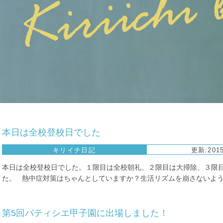
本日は全校登校日でした
キリイチ日記
更新:2015
本日は全校登校日でした。１限目は全校朝礼、２限目は大掃除、３限
た。 熱中症対策はちゃんとしていますか？生活リズムを崩さないように
第5回パティシエ甲子園に出場しました！