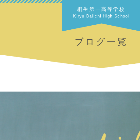
桐生第一高等学校
Kiryu Daiichi High School
ブログ一覧