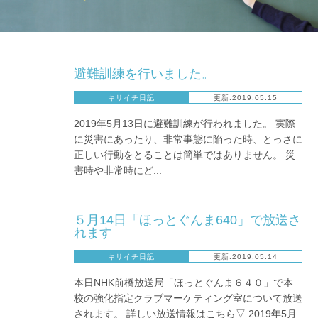
避難訓練を行いました。
キリイチ日記
更新:2019.05.15
2019年5月13日に避難訓練が行われました。 実際
に災害にあったり、非常事態に陥った時、とっさに
正しい行動をとることは簡単ではありません。 災
害時や非常時にど...
５月14日「ほっとぐんま640」で放送さ
れます
キリイチ日記
更新:2019.05.14
本日NHK前橋放送局「ほっとぐんま６４０」で本
校の強化指定クラブマーケティング室について放送
されます。 詳しい放送情報はこちら▽ 2019年5月