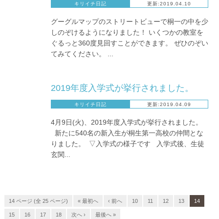
キリイチ日記
更新:2019.04.10
グーグルマップのストリートビューで桐一の中を少
しのぞけるようになりました！ いくつかの教室を
ぐるっと360度見回すことができます。 ぜひのぞい
てみてください。 ...
2019年度入学式が挙行されました。
キリイチ日記
更新:2019.04.09
4月9日(火)、2019年度入学式が挙行されました。
新たに540名の新入生が桐生第一高校の仲間とな
りました。 ▽入学式の様子です 入学式後、生徒
玄関...
14 ページ (全 25 ページ)
« 最初へ
‹ 前へ
10
11
12
13
14
15
16
17
18
次へ ›
最後へ »