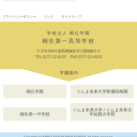
プライバシーポリシー
リンク
サイトマップ
学校法人 桐丘学園
桐生第一高等学校
〒376-0043 群馬県桐生市小曽根町1-5
TEL.0277-22-8131 FAX.0277-22-4515
桐丘学園
ぐんま未来大学附属幼稚園
ぐんま未来大学 / ぐんま未来大
桐生第一中学校
学短期大学部
Copyright (c) KIRYU DAIICHI HIGH SCHOOL All rights reserved.