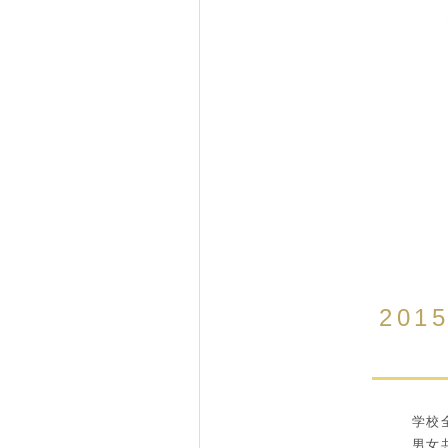
201
学校全
男女